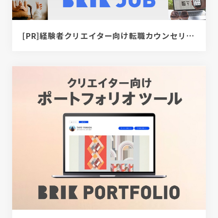
[PR]経験者クリエイター向け転職カウンセリング｜デザイナー / ディレクター / エンジニア