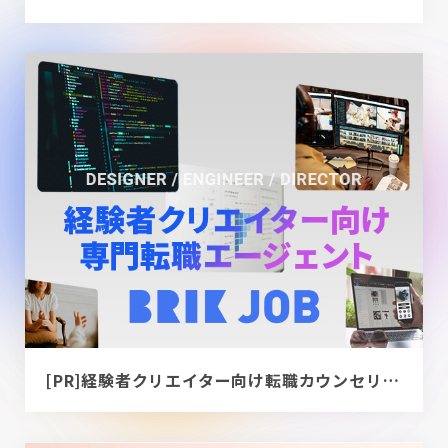
[PR]経験者クリエイター向け転職カウンセリング｜デザイナー / ディレクター / エンジニア