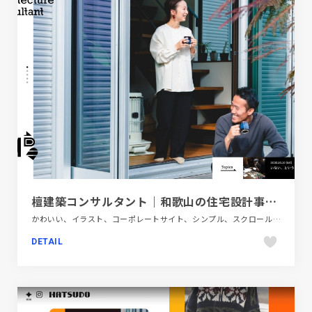
檀建築コンサルタント｜和歌山の住宅設計事務所・家づくり｜自分らしさを一番に考える住まいづくり
かわいい、イラスト、コーポレートサイト、シンプル、スクロールエフェクト、スタイリッシュ、ナチュラル、フラットデザイン、ブラック系 、ブランド・サービスサイト、ホワイト系、モーション多め、建設・住宅・不動産、手書き・ハンドメイド
DETAIL