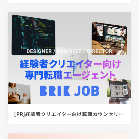
[PR]経験者クリエイター向け転職カウンセリング｜デザイナー / ディレクター / エンジニア