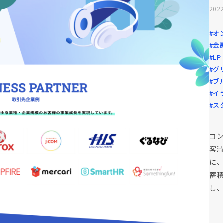
2022
#オ
#金
#L
#グ
#ブ
#イ
#ス
コ
客
に
蓄
し