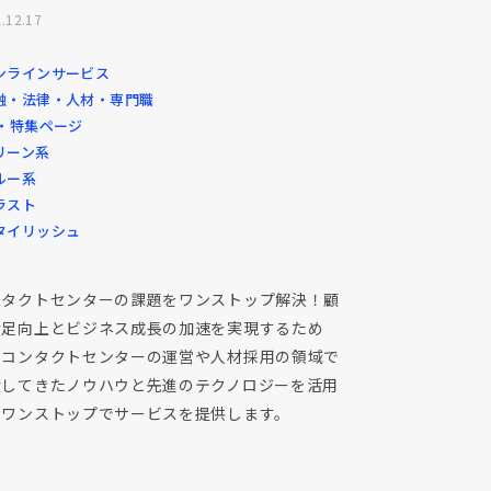
.12.17
ンラインサービス
融・法律・人材・専門職
P・特集ページ
リーン系
ルー系
ラスト
タイリッシュ
ンタクトセンターの課題をワンストップ解決！顧
満足向上とビジネス成長の加速を実現するため
、コンタクトセンターの運営や人材採用の領域で
積してきたノウハウと先進のテクノロジーを活用
、ワンストップでサービスを提供します。