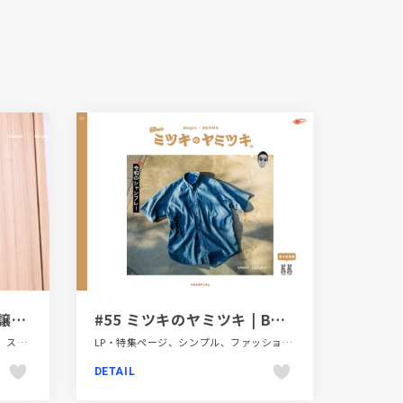
世田谷区の新築一戸建分譲ならホームワーク
#55 ミツキのヤミツキ | Begin × BEAMS
ギャラリー風、コーポレートサイト、スタイリッシュ、ホワイト系、動画が流れる、建設・住宅・不動産
LP・特集ページ、シンプル、ファッション・ビューティー、フラットデザイン、ベージュ・ゴールド系、ホワイト系、ポップ、手書き・ハンドメイド、日本テイスト
DETAIL