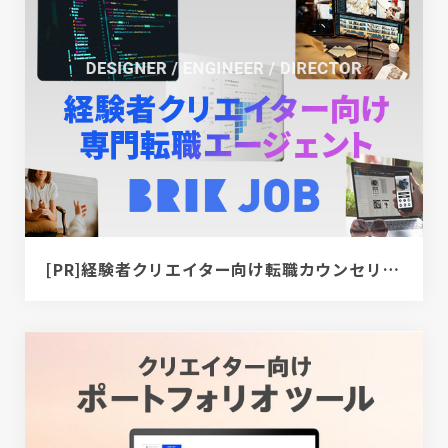
[PR]経験者クリエイター向け転職カウンセリング｜デザイナー / ディレクター / エンジニア