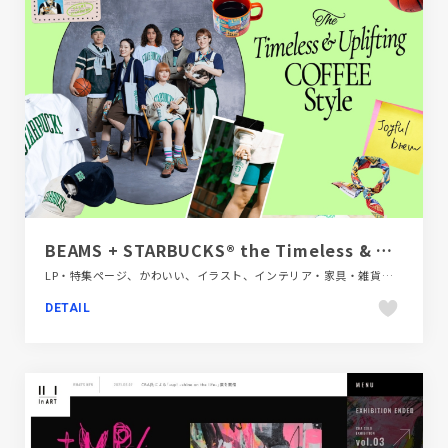
BEAMS + STARBUCKS® the Timeless & Uplifting COFFEE Style｜スターバックス コーヒー ジャパン
LP・特集ページ、かわいい、イラスト、インテリア・家具・雑貨・家電、カラフル、ファッション・ビューティー、ポップ、大きめ写真、飲料・食品
DETAIL