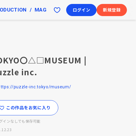
ODUCTION
MAG
ログイン
新規登録
OKYO〇△□MUSEUM |
zzle inc.
https://puzzle-inc.tokyo/museum/
この作品をお気に入り
グインなしでも保存可能
.12.23