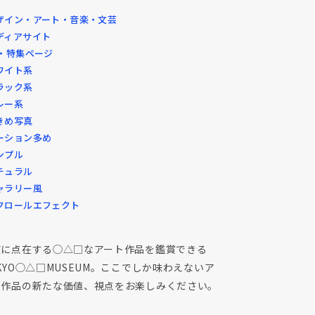
ザイン・アート・音楽・文芸
ディアサイト
P・特集ページ
ワイト系
ラック系
レー系
きめ写真
ーション多め
ンプル
チュラル
ャラリー風
クロールエフェクト
京に点在する◯△□なアート作品を鑑賞できる
KYO◯△□MUSEUM。ここでしか味わえないア
ト作品の新たな価値、視点をお楽しみください。