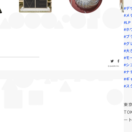
#デ
#メ
#L
#ホ
#ブ
#グ
#大
#モ
#シ
#ナ
#ギ
#ス
東
TO
ー