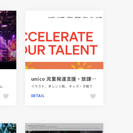
unico 児童発達支援・放課後等デイサービス
コーポレートサイト、スタイリッシュ、ダイナミック、デザイン・アート・音楽・文芸、ブラック系 、モーション多め、レッド系、大きめ写真
イラスト、オレンジ系、キッズ・子育て、ナチュラル、ホワイト系、大きめ写真、教育・学校、施設・店舗サイト
DETAIL