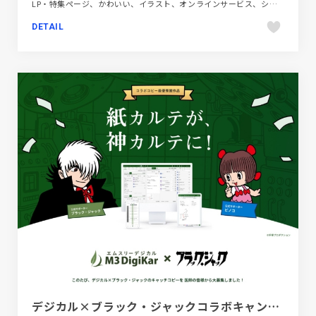
LP・特集ページ、かわいい、イラスト、オンラインサービス、シンプル、スクロールエフェクト、ナチュラル、ベージュ・ゴールド系、ポートフォリオ、モーション多め、大きめ写真、手書き・ハンドメイド、飲料・食品
DETAIL
デジカル×ブラック・ジャックコラボキャンペーン特設ページ / エムスリーデジカル株式会社