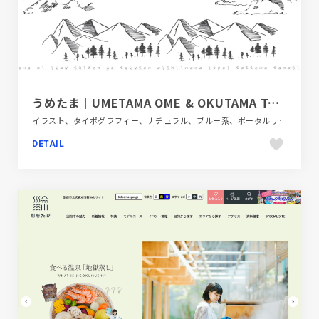
うめたま｜UMETAMA OME & OKUTAMA TOKYO JAPAN
イラスト、タイポグラフィー、ナチュラル、ブルー系、ポータルサイト、動画が流れる、大きめ写真、手書き・ハンドメイド、旅行・ホテル・観光、第一次産業・SDGs・地方創生
DETAIL