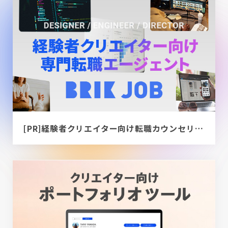
[PR]経験者クリエイター向け転職カウンセリング｜デザイナー / ディレクター / エンジニア