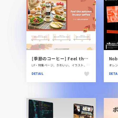
[季節のコーヒー] Feel the autumn in your coffee コーヒーの香りと彩り豊かな秋｜スターバックス コーヒー ジャパン
Nob
LP・特集ページ、かわいい、イラスト、グリーン系、タイポグラフィー、ナチュラル、ピンク系、フラットデザイン、飲食店・グルメ・ウェディング
DETAIL
DETA