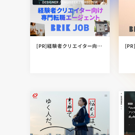
[PR]経験者クリエイター向け転職カウンセリング｜デザイナー / ディレクター / エンジニア