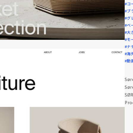
#コ
#ブ
#グ
#ベ
#大
#モ
#ナ
#海
#動
Sør
Sør
SØR
Pro