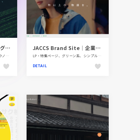
AI 翻訳のシステムインテグレーター｜システートソリューションズ
JACCS Brand Site｜企業情報｜株式会社ジャックス
コーポレートサイト、シンプル、テクノロジー・サイエンス、フラットデザイン、ブルー系、ホワイト系、動画が流れる
LP・特集ページ、グリーン系、シンプル、ナチュラル、ブルー系、動画が流れる、金融・法律・人材・専門職
DETAIL