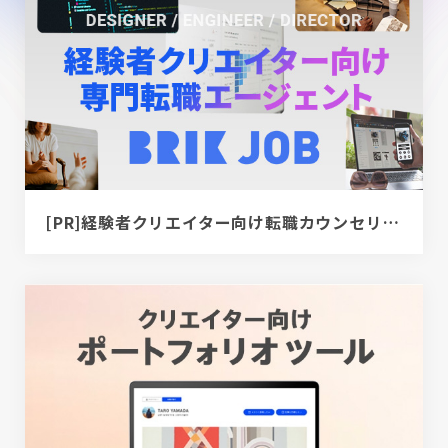
[PR]経験者クリエイター向け転職カウンセリング｜デザイナー / ディレクター / エンジニア