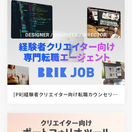
[PR]経験者クリエイター向け転職カウンセリング｜デザイナー / ディレクター / エンジニア