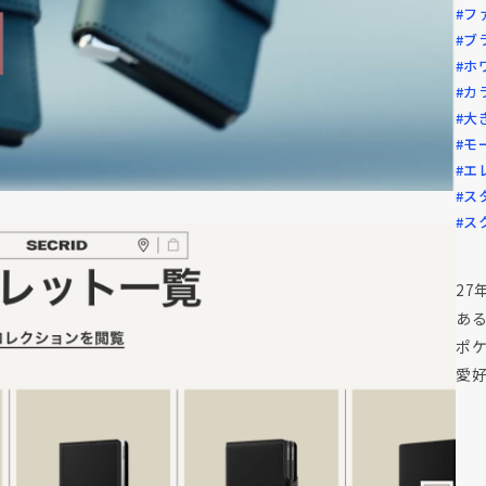
#フ
#ブ
#ホ
#カ
#大
#モ
#エ
#ス
#ス
27
あ
ポケ
愛