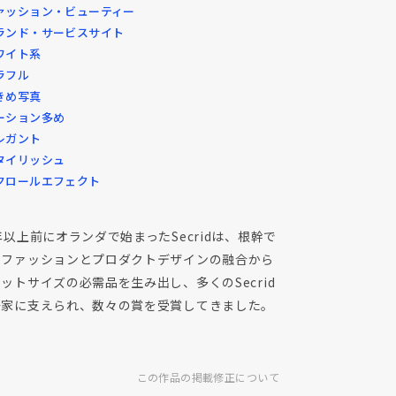
ァッション・ビューティー
ランド・サービスサイト
ワイト系
ラフル
きめ写真
ーション多め
レガント
タイリッシュ
クロールエフェクト
年以上前にオランダで始まったSecridは、根幹で
るファッションとプロダクトデザインの融合から
ットサイズの必需品を生み出し、多くのSecrid
好家に支えられ、数々の賞を受賞してきました。
この作品の掲載修正について