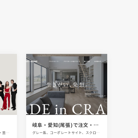
岐阜・愛知(尾張)で注文・新築住宅なら「クラフトホーム」
エレガント、テレビ・アニメ・映画・芸能、ファッション・ビューティー、ブラック系 、ブランド・サービスサイト、ホワイト系、モーション多め、レッド系、大きめ写真、海外サイト
グレー系、コーポレートサイト、スクロールエフェクト、スタイリッシュ、タイポグラフィー、大きめ写真、建設・住宅・不動産