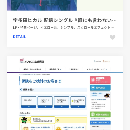
宇多田ヒカル 配信シングル『誰にも言わない』歌詞サイト
LP・特集ページ、イエロー系、シンプル、スクロールエフェクト、スタイリッシュ、テレビ・アニメ・映画・芸能、デザイン・アート・音楽・文芸、ナチュラル、ベージュ・ゴールド系、モーション多め、大きめ写真
DETAIL