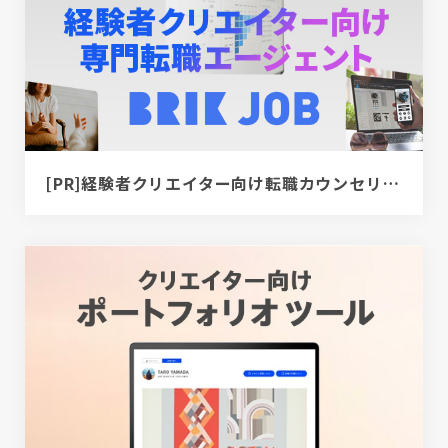
[PR]経験者クリエイター向け転職カウンセリング｜デザイナー / ディレクター / エンジニア