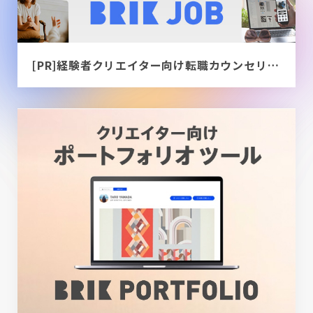
[PR]経験者クリエイター向け転職カウンセリング｜デザイナー / ディレクター / エンジニア