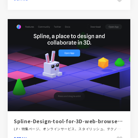
Spline-Design-tool-for-3D-web-browser-experiences
LP・特集ページ、オンラインサービス、スタイリッシュ、テクノロジー・サイエンス、ブラック系 、ポップ、海外サイト