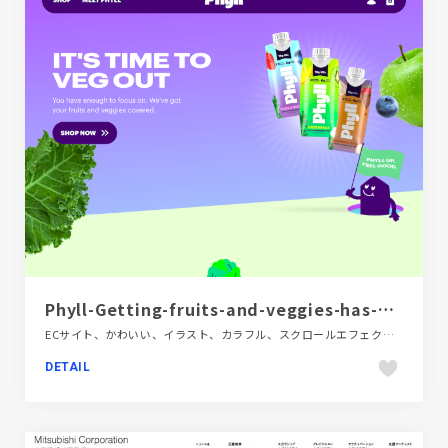
Phyll-Getting-fruits-and-veggies-has-never-been-easier!
ECサイト、かわいい、イラスト、カラフル、スクロールエフェクト、ポップ、モーション多め、商品紹介、海外サイト、飲料・食品
DETAIL