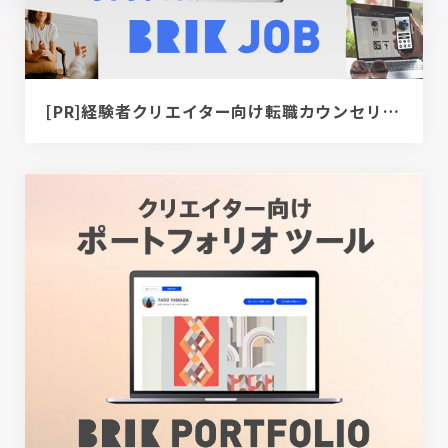
[PR]経験者クリエイター向け転職カウンセリング｜デザイナー / ディレクター / エンジニア