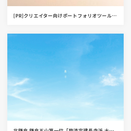
[PR]クリエイター向けポートフォリオツール｜BRIK PORTFOLIO
北鎌倉 鎌倉五山第一位「臨済宗建長寺派 大本山 建長寺」｜巨福山 建長寺