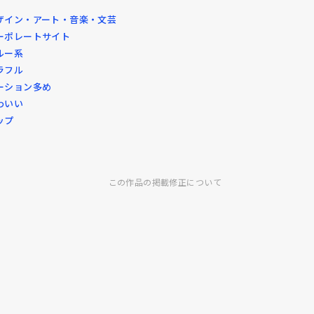
ザイン・アート・音楽・文芸
ーポレートサイト
ルー系
ラフル
ーション多め
わいい
ップ
この作品の掲載修正について