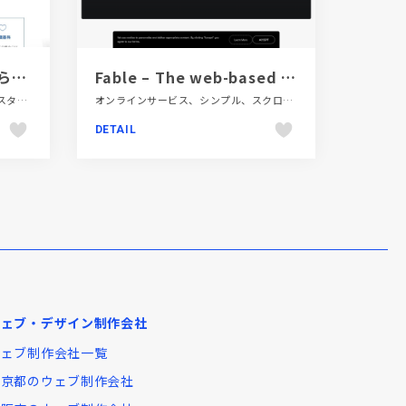
川崎市高津区梶が谷駅から徒歩3分のそめや内科クリニック
Fable – The web-based motion design platform
シンプル、スクロールエフェクト、スタイリッシュ、ナチュラル、ブルー系、ホワイト系、モーション多め、医療・ヘルスケア、大きめ写真、施設・店舗サイト
オンラインサービス、シンプル、スクロールエフェクト、スタイリッシュ、タイポグラフィー、ダイナミック、テクノロジー・サイエンス、デザイン・アート・音楽・文芸、フラットデザイン、ブランド・サービスサイト、ホワイト系、ポップ、モーション多め、大きめ写真、海外サイト
DETAIL
ウェブ・デザイン制作会社
ウェブ制作会社一覧
東京都のウェブ制作会社