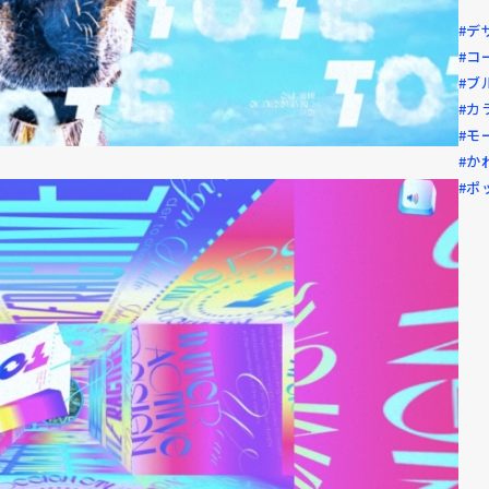
#デ
#コ
#ブ
#カ
#モ
#か
#ポ