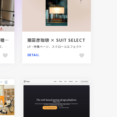
学校法人千葉学園 千葉幼稚園｜青森県八戸市
猿田彦珈琲 × SUIT SELECT
かわいい、イラスト、キッズ・子育て、シンプル、ナチュラル、ホワイト系、レッド系、大きめ写真、教育・学校、施設・店舗サイト
LP・特集ページ、スクロールエフェクト、スタイリッシュ、ダイナミック、ファッション・ビューティー、フラットデザイン、ブラウン系、ブランド・サービスサイト、ベージュ・ゴールド系、モーション多め、動画が流れる、大きめ写真、飲食店・グルメ・ウェディング
DETAIL