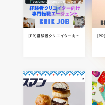
[PR]経験者クリエイター向け転職カウンセリング｜デザイナー / ディレクター / エンジニア