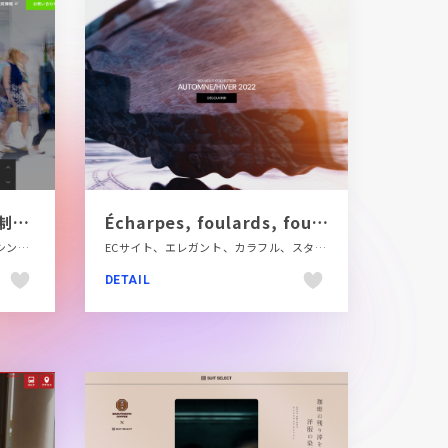
株式会社三扇堂｜企画、制作、分析｜課題解決コミュニケーションサービ
Écharpes, foulards, foutas et sacs imprimés
グリーン系、コーポレートサイト、シンプル、スクロールエフェクト、スタイリッシュ、ホワイト系、モーション多め、大きめ写真、金融・法律・人材・専門職
ECサイト、エレガント、カラフル、スタイリッシュ、ファッション・ビューティー、ホワイト系、モーション多め、大きめ写真
DETAIL