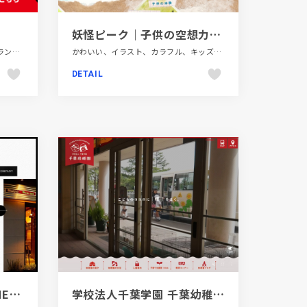
妖怪ピーク｜子供の空想力を｢その子だけの物語｣として体験する
スタイリッシュ、ダイナミック、ブランド・サービスサイト、ポップ、飲料・食品
かわいい、イラスト、カラフル、キッズ・子育て、コーポレートサイト、シンプル、ナチュラル、ホワイト系、ポップ、大きめ写真、手書き・ハンドメイド
DETAIL
株式会社M&M DEPARTMENT.inc｜ビストロボンノ、鉄板焼き ぼんの、キッチンボンノを経営
学校法人千葉学園 千葉幼稚園｜青森県八戸市