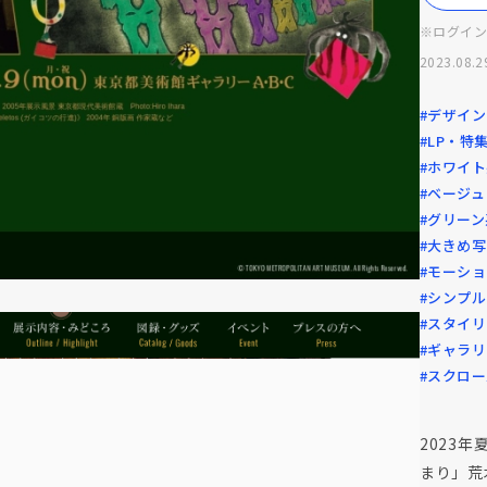
※ログイ
2023.08.2
#デザイ
#LP・特
#ホワイ
#ベージ
#グリーン
#大きめ
#モーシ
#シンプル
#スタイ
#ギャラ
#スクロ
2023
まり」荒