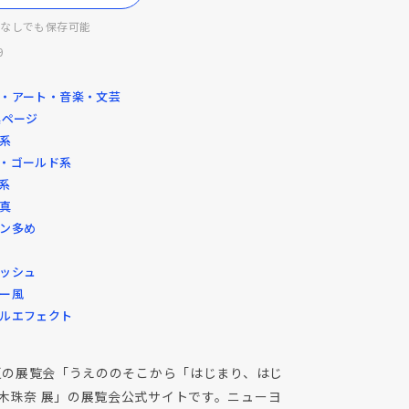
ンなしでも保存可能
9
ン・アート・音楽・文芸
集ページ
ト系
ュ・ゴールド系
系
写真
ョン多め
リッシュ
リー風
ールエフェクト
年夏の展覧会「うえののそこから「はじまり、はじ
木珠奈 展」の展覧会公式サイトです。ニューヨ