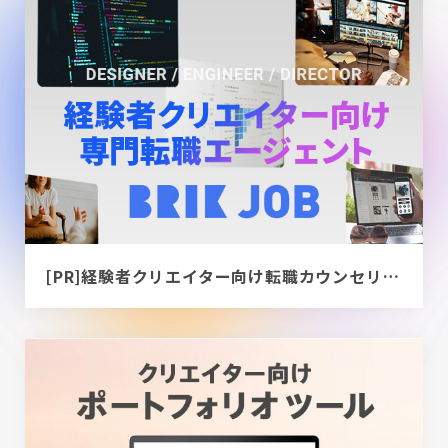
[PR]経験者クリエイター向け転職カウンセリング｜デザイナー / ディレクター / エンジニア