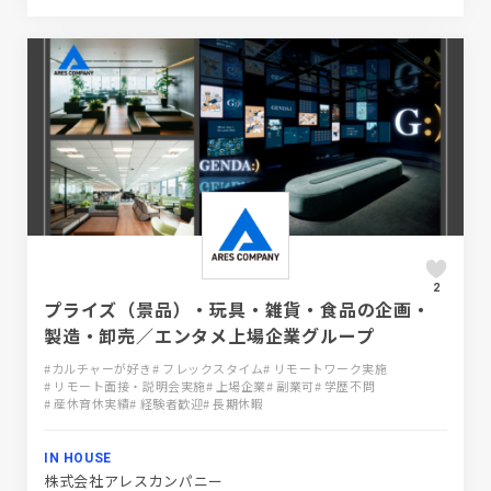
2
プライズ（景品）・玩具・雑貨・食品の企画・
製造・卸売／エンタメ上場企業グループ
#カルチャーが好き
# フレックスタイム
# リモートワーク実施
# リモート面接・説明会実施
# 上場企業
# 副業可
# 学歴不問
# 産休育休実績
# 経験者歓迎
# 長期休暇
IN HOUSE
株式会社アレスカンパニー