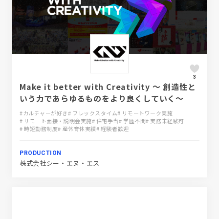
3
Make it better with Creativity ～ 創造性と
いう力であらゆるものをより良くしていく～
#カルチャーが好き
# フレックスタイム
# リモートワーク実施
# リモート面接・説明会実施
# 住宅手当
# 学歴不問
# 実務未経験可
# 時短勤務制度
# 産休育休実績
# 経験者歓迎
PRODUCTION
株式会社シー・エヌ・エス