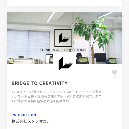
3
BRIDGE TO CREATIVITY
#カルチャーが好き
# フレックスタイム
# リモートワーク実施
# リモート面接・説明会実施
# 学歴不問
# 実務未経験可
# 新卒
# 産休育休実績
# 経験者歓迎
# 長期休暇
PRODUCTION
株式会社スタジオエル