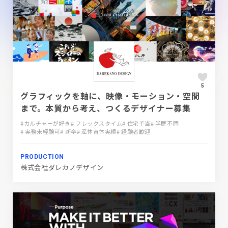
5
グラフィックを軸に、映像・モーション・空間
まで。本質から考え、つくるデザイナー募集
#カルチャーが好き
# フレックスタイム
# 住宅手当
# 学歴不問
# 実務未経験可
# 新卒
# 産休育休実績
# 経験者歓迎
PRODUCTION
株式会社ダレカノデザイン