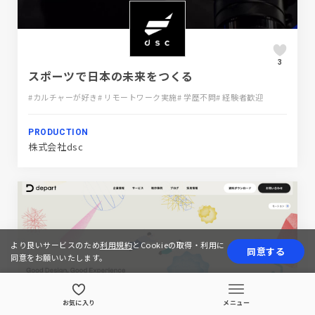
3
スポーツで日本の未来をつくる
#カルチャーが好き
# リモートワーク実施
# 学歴不問
# 経験者歓迎
PRODUCTION
株式会社dsc
より良いサービスのため
利用規約
とCookieの取得・利用に
同意する
同意をお願いいたします。
お気に入り
メニュー