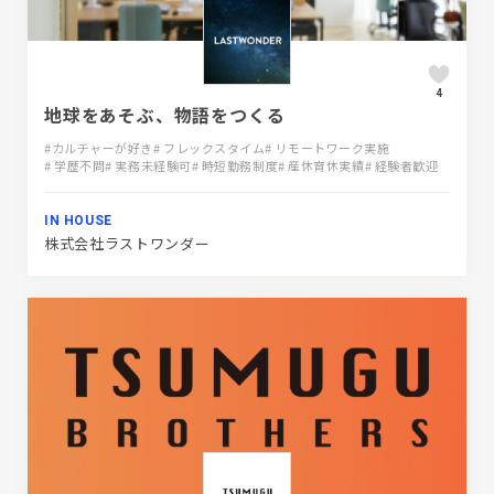
4
地球をあそぶ、物語をつくる
#カルチャーが好き
# フレックスタイム
# リモートワーク実施
# 学歴不問
# 実務未経験可
# 時短勤務制度
# 産休育休実績
# 経験者歓迎
IN HOUSE
株式会社ラストワンダー