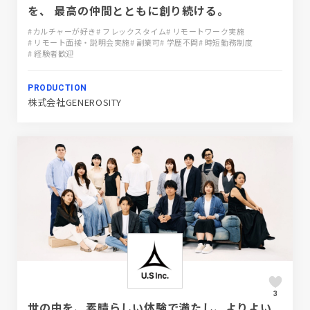
を、 最高の仲間とともに創り続ける。
#カルチャーが好き
# フレックスタイム
# リモートワーク実施
# リモート面接・説明会実施
# 副業可
# 学歴不問
# 時短勤務制度
# 経験者歓迎
PRODUCTION
株式会社GENEROSITY
3
世の中を、素晴らしい体験で満たし、よりよい