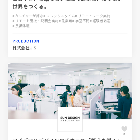
世界をつくる。
#カルチャーが好き
# フレックスタイム
# リモートワーク実施
# リモート面接・説明会実施
# 副業可
# 学歴不問
# 経験者歓迎
# 長期休暇
PRODUCTION
株式会社U.S
3