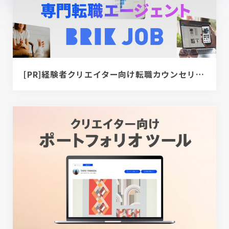
[PR]経験者クリエイター向け転職カウンセリング｜デザイナー / ディレクター / エンジニア