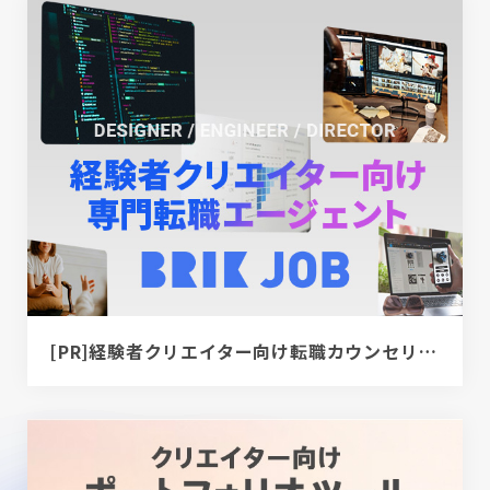
[PR]経験者クリエイター向け転職カウンセリング｜デザイナー / ディレクター / エンジニア