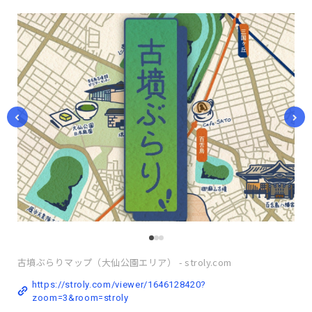
古墳ぶらりマップ（大仙公園エリア） - stroly.com
https://stroly.com/viewer/1646128420?
zoom=3&room=stroly