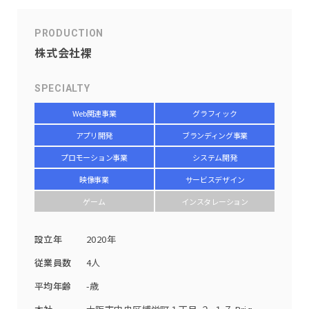
PRODUCTION
株式会社裸
SPECIALTY
Web関連事業
グラフィック
アプリ開発
ブランディング事業
プロモーション事業
システム開発
映像事業
サービスデザイン
ゲーム
インスタレーション
設立年
2020年
従業員数
4人
平均年齢
-歳