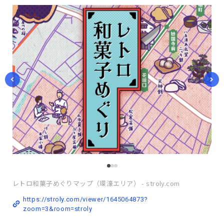
レトロ和菓子めぐりマップ（環濠エリア） - stroly.com
https://stroly.com/viewer/1645064873?
zoom=3&room=stroly