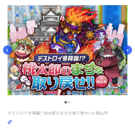
デストロイ号降臨!? 桃太郎のまちを取り戻せ!! in 岡山市