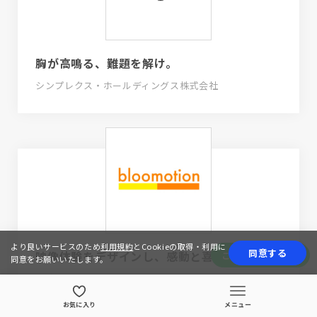
胸が高鳴る、難題を解け。
シンプレクス・ホールディングス株式会社
より良いサービスのため
利用規約
とCookieの取得・利用に
同意する
映像体験をデザインし、感動と喜びを届ける
この会社の求人情報
同意をお願いいたします。
株式会社bloomotion
お気に入り
メニュー