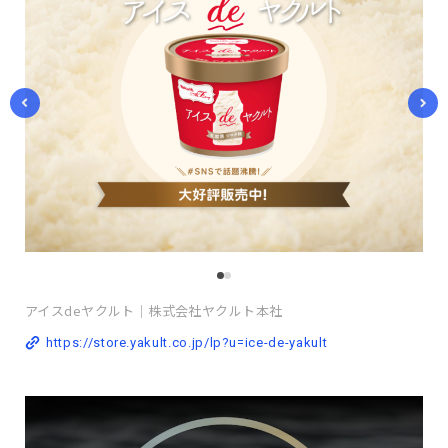
アイスdeヤクルト｜株式会社ヤクルト本社
https://store.yakult.co.jp/lp?u=ice-de-yakult