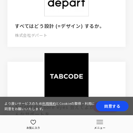
すべてはどう設計 (=デザイン) するか。
株式会社デパート
より良いサービスのため
利用規約
とCookieの取得・利用に
A sight for sore eyes 会えてよかった、そ
同意する
応募する
同意をお願いいたします。
んなサポートを
株式会社タブコード
お気に入り
メニュー