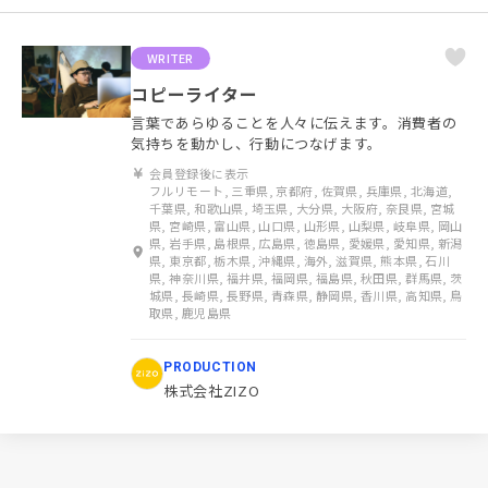
WRITER
コピーライター
言葉であらゆることを人々に伝えます。消費者の
気持ちを動かし、行動につなげます。
会員登録後に表示
フルリモート, 三重県, 京都府, 佐賀県, 兵庫県, 北海道,
千葉県, 和歌山県, 埼玉県, 大分県, 大阪府, 奈良県, 宮城
県, 宮崎県, 富山県, 山口県, 山形県, 山梨県, 岐阜県, 岡山
県, 岩手県, 島根県, 広島県, 徳島県, 愛媛県, 愛知県, 新潟
県, 東京都, 栃木県, 沖縄県, 海外, 滋賀県, 熊本県, 石川
県, 神奈川県, 福井県, 福岡県, 福島県, 秋田県, 群馬県, 茨
城県, 長崎県, 長野県, 青森県, 静岡県, 香川県, 高知県, 鳥
取県, 鹿児島県
PRODUCTION
株式会社ZIZO