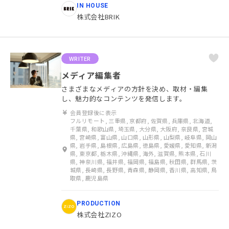
IN HOUSE
株式会社BRIK
WRITER
メディア編集者
さまざまなメディアの方針を決め、取材・編集
し、魅力的なコンテンツを発信します。
会員登録後に表示
フルリモート, 三重県, 京都府, 佐賀県, 兵庫県, 北海道,
千葉県, 和歌山県, 埼玉県, 大分県, 大阪府, 奈良県, 宮城
県, 宮崎県, 富山県, 山口県, 山形県, 山梨県, 岐阜県, 岡山
県, 岩手県, 島根県, 広島県, 徳島県, 愛媛県, 愛知県, 新潟
県, 東京都, 栃木県, 沖縄県, 海外, 滋賀県, 熊本県, 石川
県, 神奈川県, 福井県, 福岡県, 福島県, 秋田県, 群馬県, 茨
城県, 長崎県, 長野県, 青森県, 静岡県, 香川県, 高知県, 鳥
取県, 鹿児島県
PRODUCTION
株式会社ZIZO