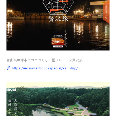
富山県魚津市でカニづくし！蟹フルコース贅沢旅
https://uozu-kanko.jp/special/kani-trip/