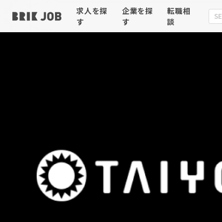
求人を探
企業を探
転職相
す
す
談