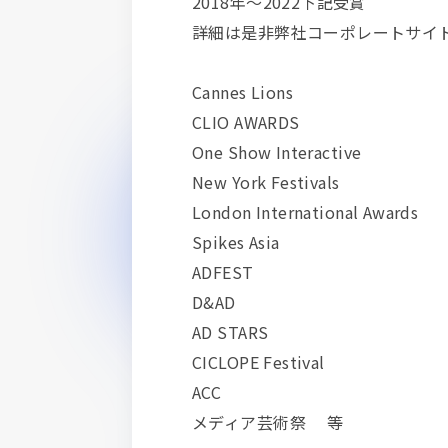
2018年～2022下記受賞
詳細は是非弊社コーポレートサイトま
Cannes Lions
CLIO AWARDS
One Show Interactive
New York Festivals
London International Awards
Spikes Asia
ADFEST
D&AD
AD STARS
CICLOPE Festival
ACC
メディア芸術祭 等