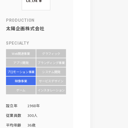
PRODUCTION
太陽企画株式会社
SPECIALTY
Web関連事業
グラフィック
アプリ開発
ブランディング事業
プロモーション事業
システム開発
映像事業
サービスデザイン
ゲーム
インスタレーション
設立年
1968年
従業員数
300人
平均年齢
36歳