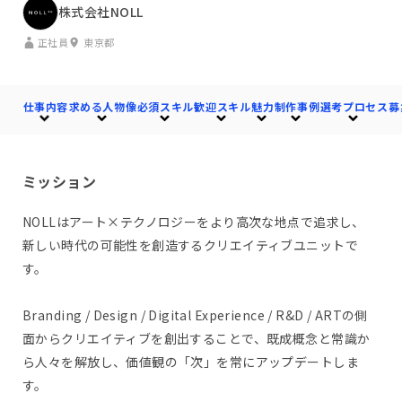
株式会社NOLL
正社員
東京都
仕事内容
求める人物像
必須スキル
歓迎スキル
魅力
制作事例
選考プロセス
募
ミッション
NOLLはアート×テクノロジーをより高次な地点で追求し、
新しい時代の可能性を創造するクリエイティブユニットで
す。
Branding / Design / Digital Experience / R&D / ARTの側
面からクリエイティブを創出することで、既成概念と常識か
ら人々を解放し、価値観の「次」を常にアップデートしま
す。