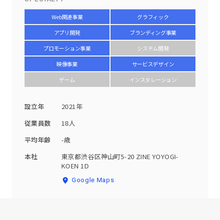
Web関連事業
グラフィック
アプリ開発
ブランディング事業
プロモーション事業
システム開発
映像事業
サービスデザイン
ゲーム
インスタレーション
設立年
2021年
従業員数
18人
平均年齢
-歳
本社
東京都渋谷区神山町5-20 ZINE YOYOGI-
KOEN 1D
Google Maps