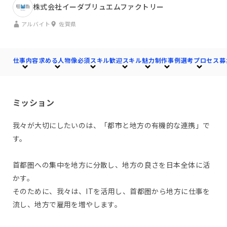
株式会社イーダブリュエムファクトリー
アルバイト
佐賀県
仕事内容
求める人物像
必須スキル
歓迎スキル
魅力
制作事例
選考プロセス
募
ミッション
我々が大切にしたいのは、「都市と地方の有機的な連携」で
す。
首都圏への集中を地方に分散し、地方の良さを日本全体に活
かす。
そのために、我々は、ITを活用し、首都圏から地方に仕事を
流し、地方で雇用を増やします。