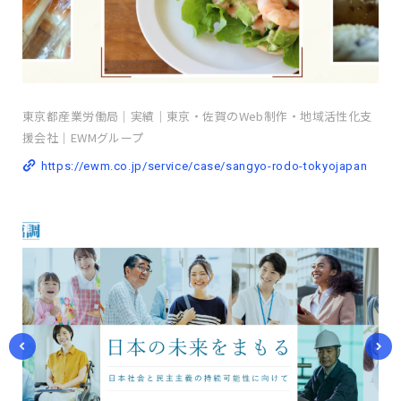
東京都産業労働局｜実績｜東京・佐賀のWeb制作・地域活性化支
援会社｜EWMグループ
https://ewm.co.jp/service/case/sangyo-rodo-tokyojapan