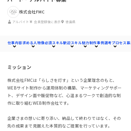
株式会社FMC
アルバイト
会員登録後に表示
徳島県
仕事内容
求める人物像
必須スキル
歓迎スキル
魅力
制作事例
選考プロセス
募
ミッション
株式会社FMCは「らしさを灯す」という企業理念のもと、
WEBサイト制作から運用体制の構築、マーケティングサポー
ト、デザイン面や販促物など、心温まるワークで創造的な制
作に取り組むWEB制作会社です。
企業さまの想いに寄り添い、納品して終わりではなく、その
先の成果まで見据えた本質的なご提案を行っています。