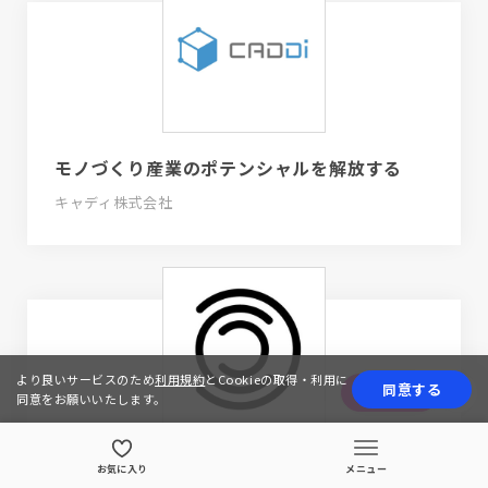
モノづくり産業のポテンシャルを解放する
キャディ株式会社
より良いサービスのため
利用規約
とCookieの取得・利用に
同意する
応募する
同意をお願いいたします。
未来に挑戦する人と企業にデザインの力を
お気に入り
メニュー