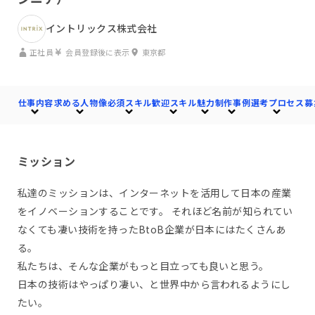
イントリックス株式会社
正社員
会員登録後に表示
東京都
仕事内容
求める人物像
必須スキル
歓迎スキル
魅力
制作事例
選考プロセス
募
ミッション
私達のミッションは、インターネットを活用して日本の産業
をイノベーションすることです。 それほど名前が知られてい
なくても凄い技術を持ったBtoB企業が日本にはたくさんあ
る。
私たちは、そんな企業がもっと目立っても良いと思う。
日本の技術はやっぱり凄い、と世界中から言われるようにし
たい。