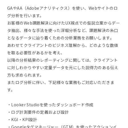
GAやAA（Adobeアナリティクス）を使い、Webサイトのロ
グ分析を行います。
お客様のWeb課題解決に向けたUX視点での仮説立案からデー
タ抽出、様々な手法を使った深堀分析など、課題解決の糸口
となるデータに辿り着くための分析業務をお願いします。
あわせてクライアントのビジネス理解から、どのような数値
を取る必要性があるかを考え、
以降の分析結果のレポーティングに関しては、クライアント
に対しわかりやすい定量データを元にした説得力のある伝え
方も求められます。
またログ分析に伴い、下記様々な業務もご対応いただきま
す。
・Looker Studioを使ったダッシュボード作成
・ログ計測要件の定義および設計
・KGI・KPI設計
・Googleタグマネージャー（GTM）を使ったアクションイ