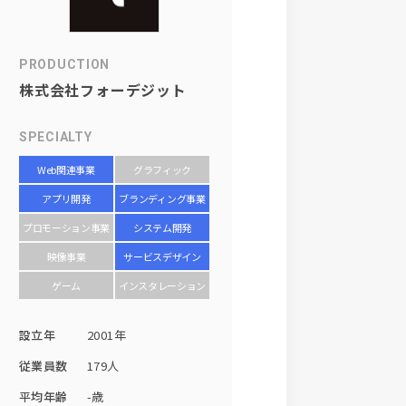
PRODUCTION
株式会社フォーデジット
SPECIALTY
Web関連事業
グラフィック
アプリ開発
ブランディング事業
プロモーション事業
システム開発
映像事業
サービスデザイン
ゲーム
インスタレーション
設立年
2001年
従業員数
179人
平均年齢
-歳