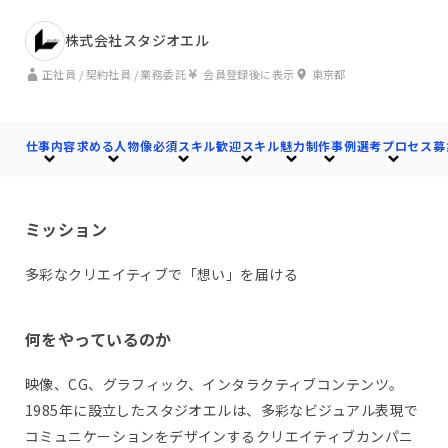
株式会社スタジオエル
正社員 / 契約社員 / 業務委託
会員登録後に表示
東京都
仕事内容
求める人物像
必須スキル
歓迎スキル
魅力
制作事例
選考プロセス
募
ミッション
多彩なクリエイティブで「想い」を届ける
何をやっているのか
映像、CG、グラフィック、インタラクティブコンテンツ。
1985年に設立したスタジオエルは、多彩なビジュアル表現で
コミュニケーションをデザインするクリエイティブカンパニ