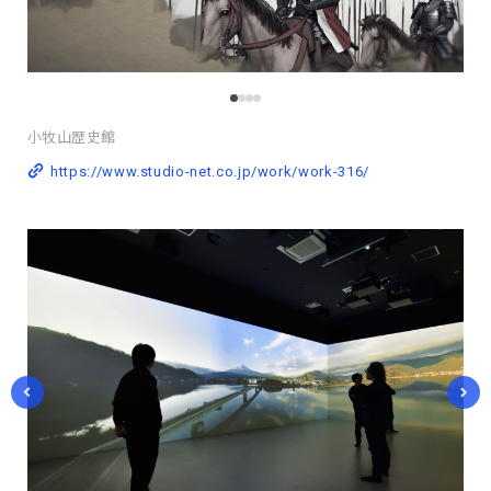
小牧山歴史館
https://www.studio-net.co.jp/work/work-316/