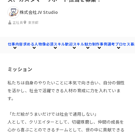
株式会社JV Studio
正社員
東京都
仕事内容
求める人物像
必須スキル
歓迎スキル
魅力
制作事例
選考プロセス
募
ミッション
私たちは自身のやりたいことに本気で向き合い、自分の個性
を活かし、社会で活躍できる人材の育成に力を入れていま
す。
「ただ絵がうまいだけでは社会で通用しない」
人として、クリエイターとして、切磋琢磨し、仲間の成長を
心から喜ぶことのできるチームとして、世の中に貢献できる