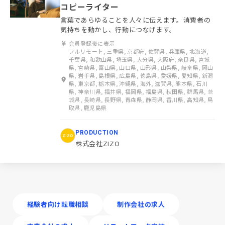
コピーライター
言葉であらゆることを人々に伝えます。消費者の
気持ちを動かし、行動につなげます。
会員登録後に表示
フルリモート, 三重県, 京都府, 佐賀県, 兵庫県, 北海道,
千葉県, 和歌山県, 埼玉県, 大分県, 大阪府, 奈良県, 宮城
県, 宮崎県, 富山県, 山口県, 山形県, 山梨県, 岐阜県, 岡山
県, 岩手県, 島根県, 広島県, 徳島県, 愛媛県, 愛知県, 新潟
県, 東京都, 栃木県, 沖縄県, 海外, 滋賀県, 熊本県, 石川
県, 神奈川県, 福井県, 福岡県, 福島県, 秋田県, 群馬県, 茨
城県, 長崎県, 長野県, 青森県, 静岡県, 香川県, 高知県, 鳥
取県, 鹿児島県
PRODUCTION
株式会社ZIZO
経験者向け転職相談
制作会社の求人