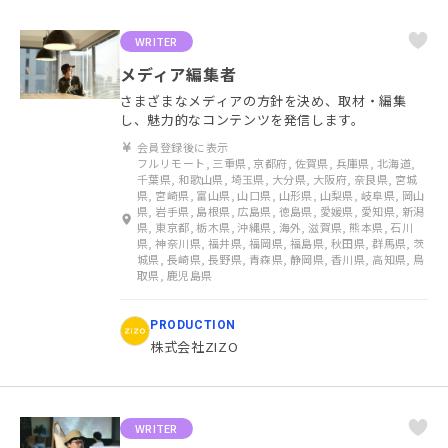
WRITER
メディア編集者
さまざまなメディアの方針を決め、取材・編集
し、魅力的なコンテンツを発信します。
会員登録後に表示
フルリモート, 三重県, 京都府, 佐賀県, 兵庫県, 北海道,
千葉県, 和歌山県, 埼玉県, 大分県, 大阪府, 奈良県, 宮城
県, 宮崎県, 富山県, 山口県, 山形県, 山梨県, 岐阜県, 岡山
県, 岩手県, 島根県, 広島県, 徳島県, 愛媛県, 愛知県, 新潟
県, 東京都, 栃木県, 沖縄県, 海外, 滋賀県, 熊本県, 石川
県, 神奈川県, 福井県, 福岡県, 福島県, 秋田県, 群馬県, 茨
城県, 長崎県, 長野県, 青森県, 静岡県, 香川県, 高知県, 鳥
取県, 鹿児島県
PRODUCTION
株式会社ZIZO
WRITER