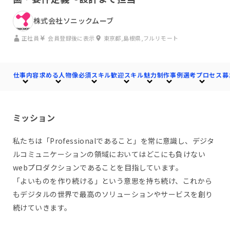
株式会社ソニックムーブ
正社員
会員登録後に表示
東京都,島根県,フルリモート
仕事内容
求める人物像
必須スキル
歓迎スキル
魅力
制作事例
選考プロセス
募
ミッション
私たちは「Professionalであること」を常に意識し、デジタ
ルコミュニケーションの領域においてはどこにも負けない
webプロダクションであることを目指しています。
「よいものを作り続ける」という意思を持ち続け、これから
もデジタルの世界で最高のソリューションやサービスを創り
続けていきます。