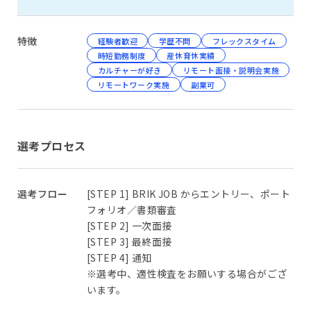
特徴
経験者歓迎
学歴不問
フレックスタイム
時短勤務制度
産休育休実績
カルチャーが好き
リモート面接・説明会実施
リモートワーク実施
副業可
選考プロセス
選考フロー
[STEP 1] BRIK JOB からエントリー、ポート
フォリオ／書類審査
[STEP 2] 一次面接
[STEP 3] 最終面接
[STEP 4] 通知
※選考中、適性検査をお願いする場合がござ
います。