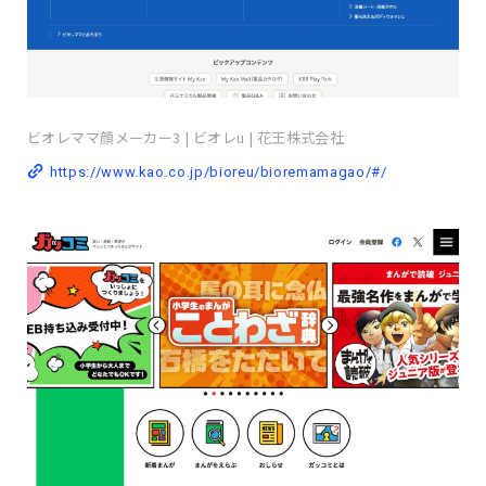
ビオレママ顔メーカー3 | ビオレu | 花王株式会社
https://www.kao.co.jp/bioreu/bioremamagao/#/